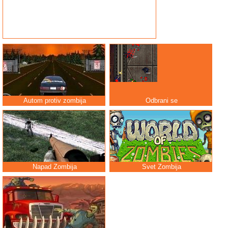
Autom protiv zombija
Odbrani se
Napad Zombija
Svet Zombija