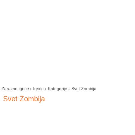
Zarazne igrice
›
Igrice
›
Kategorije
›
Svet Zombija
Svet Zombija