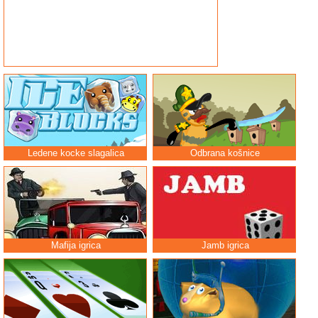
Ledene kocke slagalica
Odbrana košnice
Mafija igrica
Jamb igrica