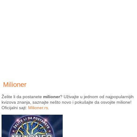
Milioner
Želite li da postanete
milioner
? Uživajte u jednom od najpopularnijih
kvizova znanja, saznajte nešto novo i pokušajte da osvojite milione!
Oficijalni sajt:
Milioner.rs
.