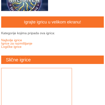
Igrajte igricu u velikom ekranu!
Kategorije kojima pripada ova igrica:
Najbolje igrice
Igrice za razmišljanje
Logičke igrice
Slične igrice