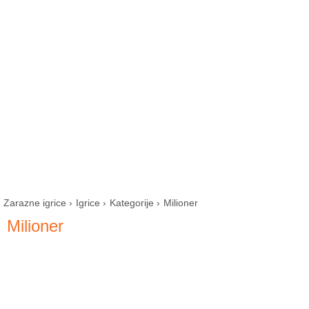
Zarazne igrice
›
Igrice
›
Kategorije
›
Milioner
Milioner