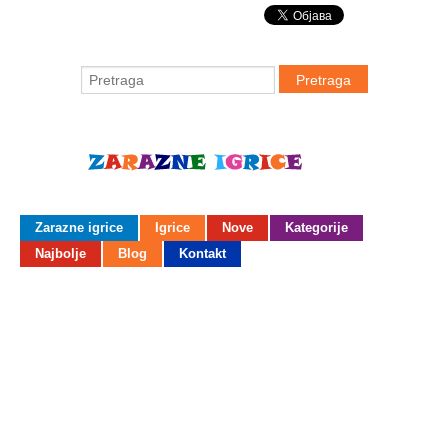
Zarazne igrice
Igrice
Nove
Kategorije
Najbolje
Blog
Kontakt